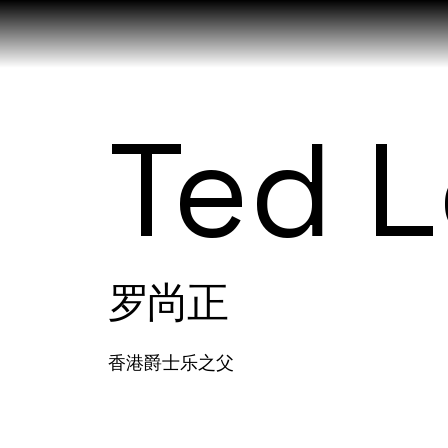
Ted 
罗尚正
香港爵士乐之父