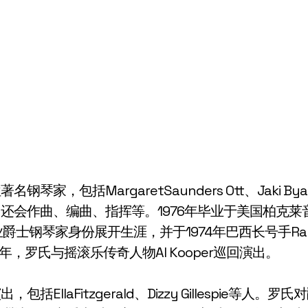
琴家，包括MargaretSaunders Ott、Jaki 
还会作曲、编曲、指挥等。1976年毕业于美国柏克
士钢琴家身份展开生涯，并于1974年巴西长号手Raul d
77年，罗氏与摇滚乐传奇人物Al Kooper巡回演出。
EllaFitzgerald、Dizzy Gillespie等