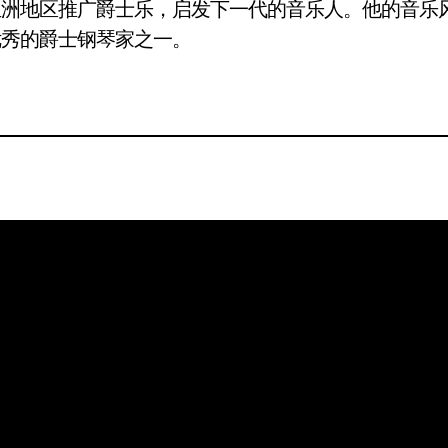
亚洲地区推广爵士乐，启发下一代的音乐人。他的音乐
优秀的爵士钢琴家之一。
联络我们
info@piano-festival.art
比赛细则及条款