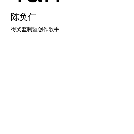
陈奂仁
得奖监制暨创作歌手