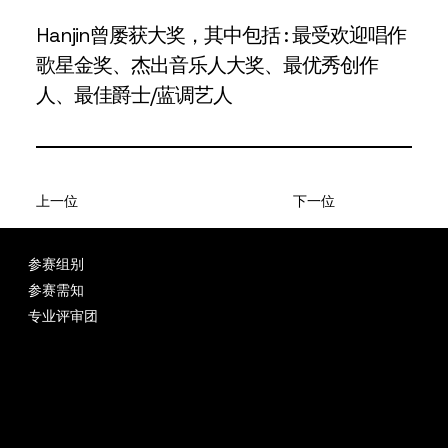
Hanjin曾屡获大奖，其中包括 : 最受欢迎唱作
歌星金奖、杰出音乐人大奖、最优秀创作
人、最佳爵士/蓝调艺人
上一位
下一位
联络我们
参赛组别
info@piano-festival.art
参赛需知
专业评审团
INSTAGRAM
比赛细则及条款
FACEBOOK